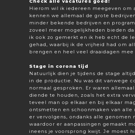
Check alle vacatures goed!
Hierom wil ik iedereen meegeven om al
kennen we allemaal de grote bedrijven
minder bekende bedrijven en program
zoveel meer mogelijkheden bieden dan
ik ook zo gemerkt en ik heb echt de l
gehad, waarbij ik de vrijheid had om a
brengen en heel veel draaidagen me
Stage in corona tijd
Natuurlijk dien je tijdens de stage alt
in de productie. Nu was dit vanwege 
normaal gesproken. Er waren allemaal
diende te houden, zoals het extra verv
teveel man op elkaar en bij elkaar mag
ontsmetten en schoonmaken van alle 
er vervolgens, ondanks alle genomen 
waardoor er aanpassingen gemaakt mo
ineens je voorsprong kwijt. Je moest h