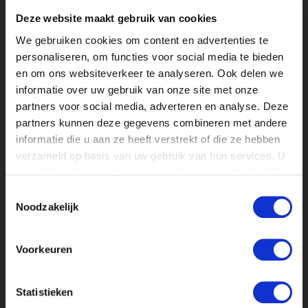
meerdere malen samengewerkt,
Deze website maakt gebruik van cookies
waardoor ik ook hier wat meer inzichten
We gebruiken cookies om content en advertenties te
heb gekregen. Deze vrijheid is iets
personaliseren, om functies voor social media te bieden
waardoor ik Koffietijd zeker als stageplek
en om ons websiteverkeer te analyseren. Ook delen we
zou aanraden.
informatie over uw gebruik van onze site met onze
partners voor social media, adverteren en analyse. Deze
Aangenomen!
partners kunnen deze gegevens combineren met andere
En die vrijheid en motivatie die vanuit
informatie die u aan ze heeft verstrekt of die ze hebben
Koffietijd is gegeven, heeft zich ook weer
verzameld op basis van uw gebruik van hun services. U
geuit in mijn toekomstplan. Want ik ben
gaat akkoord met onze cookies als u onze website blijft
sinds 1 februari officieel in dienst bij
gebruiken.
Koffietijd als Junior Online Redacteur. Ik
Toestemmingsselectie
Noodzakelijk
vind het enorm leuk dat er vanuit
Koffietijd alles uit je stage wordt gehaald
en kansen worden geboden. Ik kijk er
Voorkeuren
naar uit om aankomend seizoen nog
verder te mogen werken op de online
redactie samen met al mijn lieve collega’s
Statistieken
en het presentatieteam.