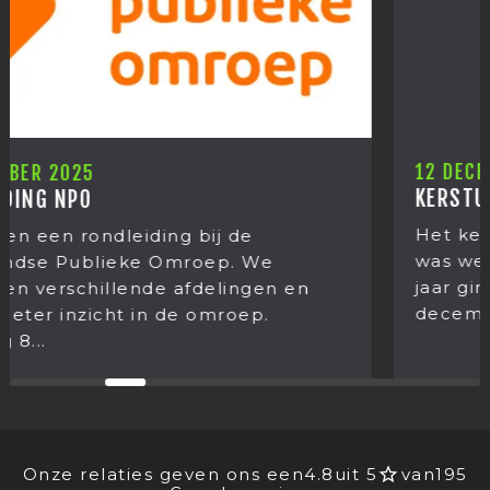
12 DECEMBER 2025
KERSTUITJE 2025
Het kerstuitje van Mediastages 2025. Het
was weer een grote verrassing wat we dit
jaar gingen doen! Op donderdag 11
december stond het jaarlijkse...
Onze relaties geven ons een
4.8
uit 5
van
195