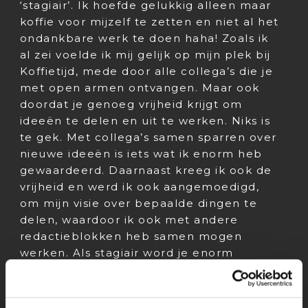
‘stagiair’. Ik hoefde gelukkig alleen maar
koffie voor mijzelf te zetten en niet al het
ondankbare werk te doen haha! Zoals ik
al zei voelde ik mij gelijk op mijn plek bij
Koffietijd, mede door alle collega’s die je
met open armen ontvangen. Maar ook
doordat je genoeg vrijheid krijgt om
ideeën te delen en uit te werken. Niks is
te gek. Met collega’s samen sparren over
nieuwe ideeën is iets wat ik enorm heb
gewaardeerd. Daarnaast kreeg ik ook de
vrijheid en werd ik ook aangemoedigd,
om mijn visie over bepaalde dingen te
delen, waardoor ik ook met andere
redactieblokken heb samen mogen
werken. Als stagiair word je enorm
gepusht om alles uit de stage te halen en
niet beperkt door de functie die je hebt.
Zo heb ik ook met het Branded/Tip team