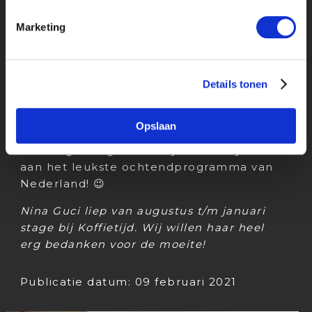
Marketing
Vrijheid is blijheid
Ik raad iedereen die geïnteresseerd is in
de mediawereld om bij Koffietijd stage te
lopen. Ik denk dat in de televisiewereld
Details tonen
er weinig plekken zijn, waar je zoveel
vrijheid en kansen krijgt als bij Koffietijd.
Opslaan
Daarnaast is de sfeer op de redactie
enorm gezellig en werk je natuurlijk mee
aan het leukste ochtendprogramma van
Nederland! 😉
Nina Guci liep van augustus t/m januari
stage bij Koffietijd. Wij willen haar heel
erg bedanken voor de moeite!
Publicatie datum: 09 februari 2021