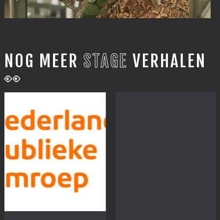
NOG MEER
STAGE
VERHALEN
👀