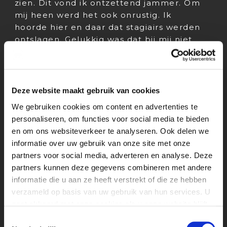
zien. Dit vond ik ontzettend jammer. Om
mij heen werd het ook onrustig. Ik
hoorde hier en daar dat stagiairs werden
ontslagen. Gelukkig was dat bij mij niet
het geval. Ik had genoeg werk te doen en
idtv deed er ook alles aan om dat zo te
houden. Dat was erg fijn en heb ik enorm
gewaardeerd.
Deze website maakt gebruik van cookies
We gebruiken cookies om content en advertenties te
‘’Alles wat ik in deze stageperiode
personaliseren, om functies voor social media te bieden
heb geleerd, ga ik waarschijnlijk
en om ons websiteverkeer te analyseren. Ook delen we
nooit weer leren’’.
informatie over uw gebruik van onze site met onze
De laatste periode ging eigenlijk
partners voor social media, adverteren en analyse. Deze
hartstikke goed. Ik was snel gewend aan
partners kunnen deze gegevens combineren met andere
de nieuwe situatie en het contact met
informatie die u aan ze heeft verstrekt of die ze hebben
iedereen verliep ook goed. Uiteindelijk
verzameld op basis van uw gebruik van hun services. U
heb ik wel aan andere projecten gewerkt
gaat akkoord met onze cookies als u onze website blijft
dan wat er in eerste instantie op de
gebruiken.
planning stond. Wat mij heel erg op viel is
Toestemmingsselectie