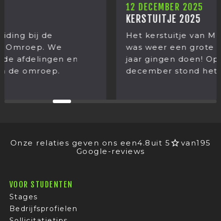
12 DECEMBER 2025
KERSTUITJE 2025
Het kerstuitje van Mediastages 2025. Het
was weer een grote verrassing wat we dit
jaar gingen doen! Op donderdag 11
december stond het jaarlijkse...
Onze relaties geven ons een
4.8
uit 5
van
195
Google-reviews
VOOR STUDENTEN
Stages
Bedrijfsprofielen
Sollicitatietips