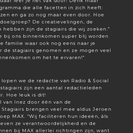
 daar leer je het vak door! Denk maar
gramma die alle facetten in zich heeft:
 reizen en ga zo nog maar even door. Hoe
doelgroep? De creatievelingen, de
 hebben zijn de stagiairs die wij zoeken.”
die bij ons binnenkomen super blij worden
te familie waar ook nog eens naar je
oor de stagiairs genomen en ze mogen veel
innenkomen om het te ervaren!”
lopen we de redactie van Radio & Social
stagiairs zijn een aantal redactieleden
r. Hoe leuk is dit!
l van Inez door één van de
. Stagiairs brengen veel mee aldus Jeroen
oep MAX. “Wij faciliteren hun ideeën, áls
geven ze verantwoordelijkheid en de
nen bij MAX allerlei richtingen zijn, want