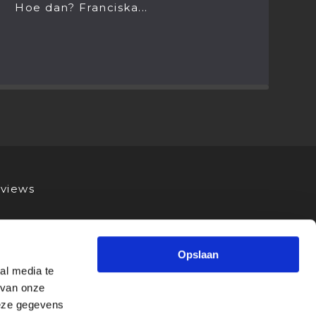
wel netjes om mezelf even 
stellen.
views
Opslaan
al media te
 van onze
deze gegevens