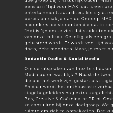
doelgroep blijft natuurlijk ouder. Maar
eens aan ‘Tijd voor MAX’ dat is een pro
entertainment, actualiteit, life style,
bereik en raak je dan de Omroep MAX 
nadenkers, de studenten die dat in zich
“Het is fijn om te zien dat studenten 
van onze cultuur. Gezellig, als een gro
geluisterd wordt. Er wordt veel tijd v
doen, écht meedoen. Maar, je moet b
Redactie Radio & Social Media
Om de uitspraken van Inez te checken 
Media op en wat blijkt? Naast de twee 
die aan het werk zijn, gestart als stagiai
En daar wordt het enthousiaste verhaa
stagebegeleiders nog extra toegelicht
Bos, Creative & Coördinator PR bij Omr
ze aansluiten bij onze doelgroep. We 
ruimte om zich te ontwikkelen. Dat kun