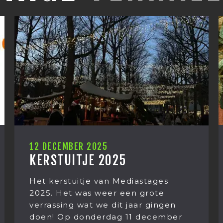
10 DECEMBER 2025
HOE WAS JOUW LU
25
Zomaar een lunchgespr
Mediastages
Mediastages. Wat bego
 een grote
eten van Kaki fruit eind
it jaar gingen
gesprek over ‘leven na 
g 11 december