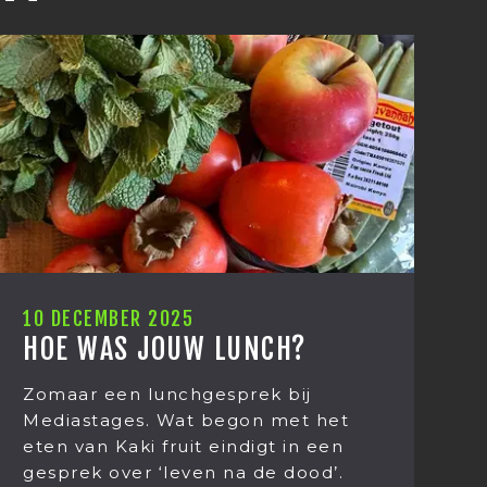
1 DECEMBER 2025
NCH?
CARMEN DREYER, ONZ
NIEUWE MARKETEER
ek bij
n met het
Ik ben Carmen Dreyer en v
igt in een
heden de nieuwe marketee
de dood’.
Mediastages. Het leek mij 