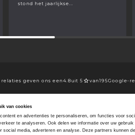
Hoe dan? Franciska...
.
relaties geven ons een
4.8
uit 5
van
195
Google-re
ik van cookies
EIDERS
VOOR BEDRIJVEN
ontent en advertenties te personaliseren, om functies voor soci
Advies
erkeer te analyseren. Ook delen we informatie over uw gebruik
lichting
Stagebedrijven
or social media, adverteren en analyse. Deze partners kunnen 
rking
Agenda