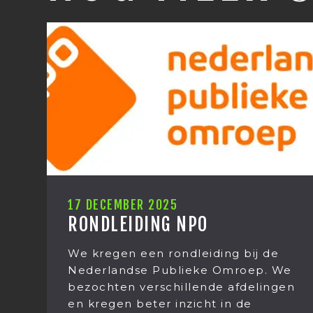
25
12 DECEMBER 2025
G NPO
KERSTUITJE 20
rondleiding bij de
Het kerstuitje van 
ublieke Omroep. We
2025. Het was weer
chillende afdelingen
verrassing wat we d
 inzicht in de
doen! Op donderda