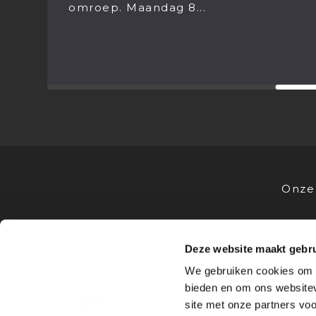
g 8...
stond het jaarlijkse..
Onze 
Deze website maakt gebru
VOOR STUDENTEN
VOOR OPL
We gebruiken cookies om c
Stages
Advies
bieden en om ons websitev
Bedrijfsprofielen
Stagevoor
site met onze partners vo
Sollicitatietips
Samenwe