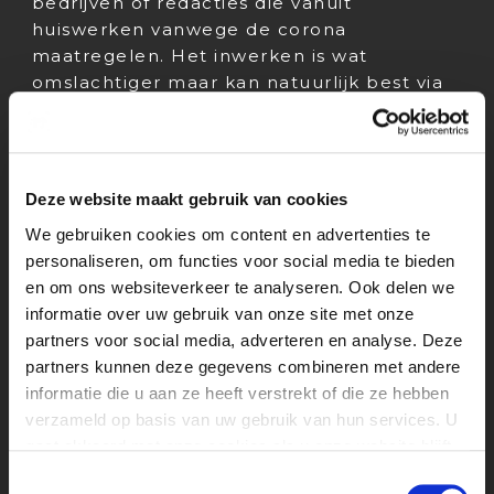
bedrijven of redacties die vanuit
huiswerken vanwege de corona
maatregelen. Het inwerken is wat
omslachtiger maar kan natuurlijk best via
Skype, Google Hangout, Microsoft Teams
of een andere chat dienst.
Overigens kan live contact binnen de nu
Deze website maakt gebruik van cookies
geldende maatregelen ook nog steeds
als je alle voorzorgsmaatregelen in acht
We gebruiken cookies om content en advertenties te
neemt.
personaliseren, om functies voor social media te bieden
en om ons websiteverkeer te analyseren. Ook delen we
Dag van de Mediastages x Corona
informatie over uw gebruik van onze site met onze
Vanwege de maatregelen omtrent het
partners voor social media, adverteren en analyse. Deze
coronavirus hebben wij besloten de Dag
partners kunnen deze gegevens combineren met andere
van de Mediastages op 15 april te
informatie die u aan ze heeft verstrekt of die ze hebben
verzetten naar vrijdag 29 mei 2020.
verzameld op basis van uw gebruik van hun services. U
Vooralsnog heeft geen enkele spreker of
gaat akkoord met onze cookies als u onze website blijft
workshop afgezegd, we hebben dus nog
gebruiken.
Toestemmingsselectie
steeds een hele toffe line-up. Benieuwd?