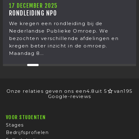
12 DECEMBER
 2025
KERSTUITJE
G NPO
Het kerstui
en rondleiding bij de
was weer ee
e Publieke Omroep. We
jaar gingen
erschillende afdelingen en
december sto
 inzicht in de omroep.
.
Onze relaties geven ons een
4.8
uit 5
van
195
Google-reviews
VOOR STUDENTEN
Stages
Bedrijfsprofielen