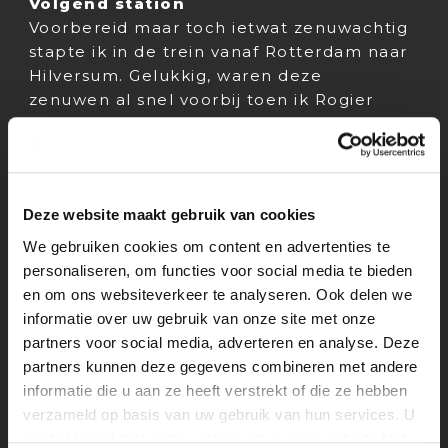
Volgend station
Voorbereid maar toch ietwat zenuwachtig
stapte ik in de trein vanaf Rotterdam naar
Hilversum. Gelukkig, waren deze
zenuwen al snel voorbij toen ik Rogier
ontmoette. Het gesprek was verre van
een formele sollicitatie. Na een gezellig
praatje over onze vakanties en een korte
uitleg over het bedrijf was ik
Deze website maakt gebruik van cookies
aangenomen! Toen ik mijn moeder belde
was het voor mij eigenlijk al vrijwel
We gebruiken cookies om content en advertenties te
duidelijk waar ik stage ging lopen. Voor
personaliseren, om functies voor social media te bieden
de zekerheid wachtte ik toch even de
en om ons websiteverkeer te analyseren. Ook delen we
andere vervolggesprekken af, maar ik
informatie over uw gebruik van onze site met onze
denk dat het wel duidelijk is voor welke
partners voor social media, adverteren en analyse. Deze
stageplek ik heb gekozen…?
partners kunnen deze gegevens combineren met andere
informatie die u aan ze heeft verstrekt of die ze hebben
Publicatie datum: 31 augustus 2021
verzameld op basis van uw gebruik van hun services. U
gaat akkoord met onze cookies als u onze website blijft