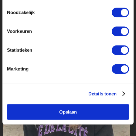
gebruiken.
Toestemmingsselectie
Noodzakelijk
Voorkeuren
Statistieken
Marketing
Details tonen
Opslaan