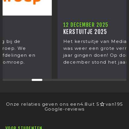
12 DECEMBER 2025
KERSTUITJE 2025
Het kerstuitje van Mediastages 2025. Het
was weer een grote verrassing wat we dit
jaar gingen doen! Op donderdag 11
december stond het jaarlijkse...
Onze relaties geven ons een
4.8
uit 5
van
195
Google-reviews
VOOR STUDENTEN