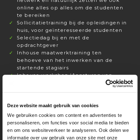
netwerk en natuurlijk zetten we ook
online alles op alles om de studenten
te bereiken
Sollicitatietraining bij de opleidingen in
huis, voor geïnteresseerde studenten
Selectiedag bij en met de
opdrachtgever
Inhouse maatwerktraining ten
behoeve van het inwerken van de
startende stagiairs
Inhouse workshop ‘Aansturen van
Stagiairs’ voor alle stagebegeleiders
Contact met het SBB als het gaat over
mbo-stagiairs
Verzorging van contracten en
Deze website maakt gebruik van cookies
uitbetaling van stagiairs
We gebruiken cookies om content en advertenties te
Klankbord voor de stagebegeleider en
personaliseren, om functies voor social media te bieden
de student
en om ons websiteverkeer te analyseren. Ook delen we
Gedurende de stage een bijeenkomst
informatie over uw gebruik van onze site met onze