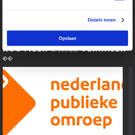
Details tonen
Opslaan
NOG MEER
STAGE
VERHALEN
👀