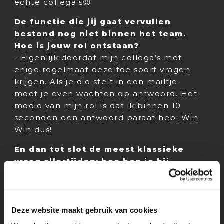
echte collega’s😉
De functie die jij gaat vervullen
bestond nog niet binnen het team.
Hoe is jouw rol ontstaan?
- Eigenlijk doordat mijn collega’s met
enige regelmaat dezelfde soort vragen
krijgen. Als je die stelt in een mailtje
moet je even wachten op antwoord. Het
mooie van mijn rol is dat ik binnen 10
seconden een antwoord paraat heb. Win
Win dus!
En dan tot slot de meest klassieke
vraag allertijden: hoe ben je bij
Mediastages terecht gekomen?
-(oud)collega Lizzy is mijn moeder en zij
heeft mij alle kneepjes van het vak
geleerd. Ik heb ontzettend veel zin om te
Deze website maakt gebruik van cookies
beginnen en kijk er naar uit om nieuwe