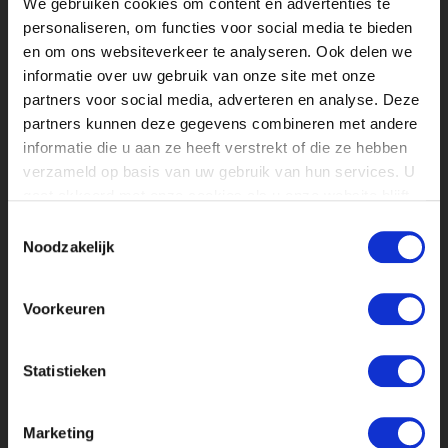
We gebruiken cookies om content en advertenties te
talenten te helpen bij hun zoektocht
personaliseren, om functies voor social media te bieden
naar de juiste stage!
en om ons websiteverkeer te analyseren. Ook delen we
informatie over uw gebruik van onze site met onze
Publicatie datum: 01 augustus 2019
partners voor social media, adverteren en analyse. Deze
partners kunnen deze gegevens combineren met andere
informatie die u aan ze heeft verstrekt of die ze hebben
verzameld op basis van uw gebruik van hun services. U
gaat akkoord met onze cookies als u onze website blijft
gebruiken.
Toestemmingsselectie
Noodzakelijk
Voorkeuren
Statistieken
Marketing