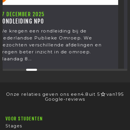
12 DECEMBER 2025
KERSTUITJE 2025
ing bij de
Het kerstuitje van Med
 Omroep. We
was weer een grote ver
e afdelingen en
jaar gingen doen! Op d
n de omroep.
december stond het jaar
Onze relaties geven ons een
4.8
uit 5
van
195
Google-reviews
VOOR STUDENTEN
Stages