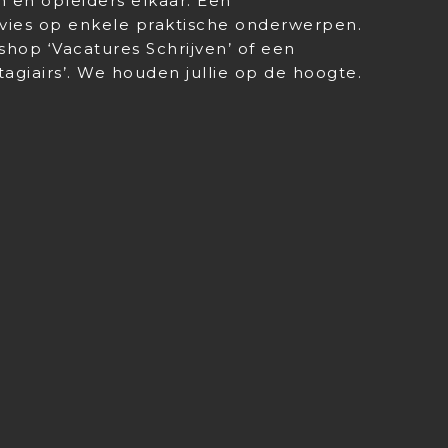
 en opleiders elkaar. Een
ies op enkele praktische onderwerpen.
hop ‘Vacatures Schrijven’ of een
agiairs’. We houden jullie op de hoogte.