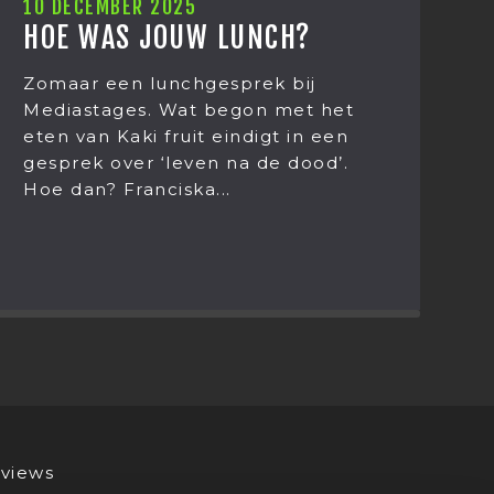
1 DECEMBER 2025
CARMEN DREYER, ONZE
NIEUWE MARKETEER
Ik ben Carmen Dreyer en vanaf
heden de nieuwe marketeer van
Mediastages. Het leek mij daarom
wel netjes om mezelf even voor te
stellen.
views