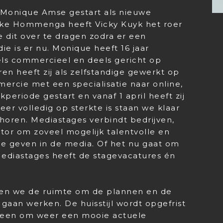
is Monique Amse gestart als nieuwe
ieke Hommenga heeft Vicky Kuyk het roer
dit over te dragen zodra er een
e is er nu. Monique heeft 16 jaar
els commercieel en deels gericht op
ren heeft zij als zelfstandige gewerkt op
ercie met een specialisatie naar online,
kperiode gestart en vanaf 1 april heeft zij
r volledig op sterkte is staan we klaar
horen. Mediastages verbindt bedrijven,
tor om zoveel mogelijk talentvolle en
te geven in de media. Of het nu gaat om
 Mediastages heeft de stagevacatures én
ben we de ruimte om de plannen en de
 gaan werken. De huisstijl wordt opgefrist
alleen om weer een mooie actuele