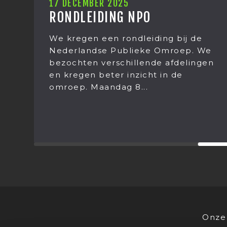
12 DECEMBER 2025
KERSTUITJE 2025
j de
Het kerstuitje van Mediastages
p. We
2025. Het was weer een grote
lingen
verrassing wat we dit jaar gingen
doen! Op donderdag 11 december
stond het jaarlijkse...
Onze 