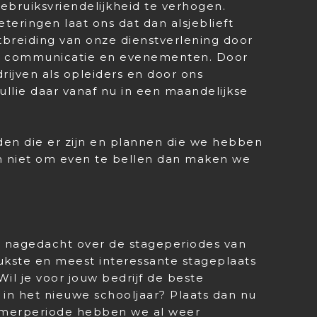
gebruiksvriendelijkheid te verhogen.
eringen laat ons dat dan alsjeblieft
breiding van onze dienstverlening door
a, communicatie en evenementen. Door
rijven als opleiders en door ons
jullie daar vanaf nu in een maandelijkse
den die er zijn en plannen die we hebben
n niet om even te bellen dan maken we
al nagedacht over de stageperiodes van
eukste en meest interessante stageplaats
il je voor jouw bedrijf de beste
f in het nieuwe schooljaar? Plaats dan nu
omerperiode hebben we al weer