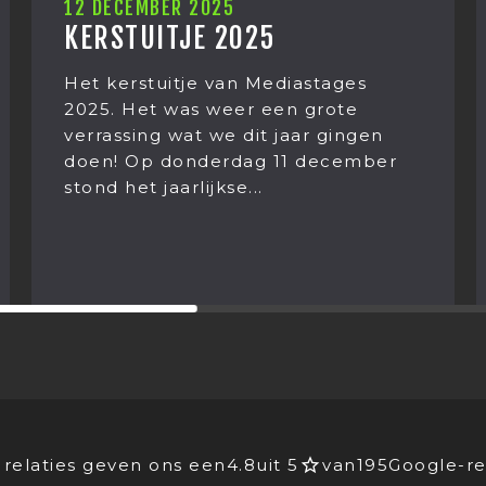
10 DECEMBER 2025
HOE WAS JOUW LUNCH?
Zomaar een lunchgesprek bij
Mediastages. Wat begon met het
eten van Kaki fruit eindigt in een
gesprek over ‘leven na de dood’.
Hoe dan? Franciska...
relaties geven ons een
4.8
uit 5
van
195
Google-re