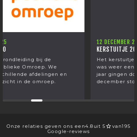
12 DECEMBER 2025
KERSTUITJE 2025
Het kerstuitje van Mediastages 2025. Het
was weer een grote verrassing wat we dit
jaar gingen doen! Op donderdag 11
december stond het jaarlijkse...
Onze relaties geven ons een
4.8
uit 5
van
195
Google-reviews