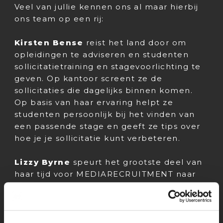
Veel van jullie kennen ons al maar hierbij
ons team op een rij:
Kirsten Bense
reist het land door om
opleidingen te adviseren en studenten
sollicitatietraining en stagevoorlichting te
geven. Op kantoor screent ze de
sollicitaties die dagelijks binnen komen.
Op basis van haar ervaring helpt ze
studenten persoonlijk bij het vinden van
een passende stage en geeft ze tips over
hoe je je sollicitatie kunt verbeteren.
Lizzy Byrne
speurt het grootste deel van
haar tijd voor MEDIARECRUITMENT naar
talentvolle professionals binnen ons
netwerk. Daarnaast is ze op kantoor onze
alleskunner op het gebied van
sollicitaties voor stages, de afhandeling