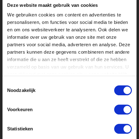
Deze website maakt gebruik van cookies
van contracten en de financiële
afhandeling van stagevergoedingen.
We gebruiken cookies om content en advertenties te
personaliseren, om functies voor social media te bieden
Belinda Gelsema
is degene die je moet
en om ons websiteverkeer te analyseren. Ook delen we
hebben als je op zoek bent naar een
informatie over uw gebruik van onze site met onze
stagiair. Ze geeft advies over hoe en
partners voor social media, adverteren en analyse. Deze
wanneer je het beste kan zoeken en
partners kunnen deze gegevens combineren met andere
daarnaast helpt ze je bij het plaatsen van
informatie die u aan ze heeft verstrekt of die ze hebben
pakkende vacatureteksten en
verzameld op basis van uw gebruik van hun services. U
ondersteunt ze bij het up to date houden
gaat akkoord met onze cookies als u onze website blijft
van je stagevacatures.
gebruiken.
Toestemmingsselectie
Noodzakelijk
Franciska Westenborg
is onze rots in de
branding op kantoor en degene die je
Voorkeuren
moet bellen als je een vraag hebt over de
stagecontracten, de betaling van
stagevergoeding en alles wat daarbij
Statistieken
komt kijken. Ook is zij degene die je