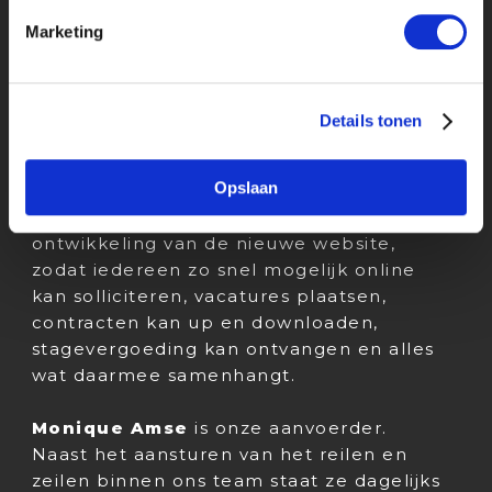
achter je vodden aan zit als je de
Marketing
documenten nog niet ingeleverd hebt.
Elke Bun
houdt zich bezig met speciale
projecten op het gebied van
Details tonen
Talentontwikkeling. Bijvoorbeeld het
traineetraject, onze Dag van de
Opslaan
Mediastages en de SpinAwards Young
Talent voorronde. Elke is nu druk met de
ontwikkeling van de nieuwe website,
zodat iedereen zo snel mogelijk online
kan solliciteren, vacatures plaatsen,
contracten kan up en downloaden,
stagevergoeding kan ontvangen en alles
wat daarmee samenhangt.
Monique Amse
is onze aanvoerder.
Naast het aansturen van het reilen en
zeilen binnen ons team staat ze dagelijks