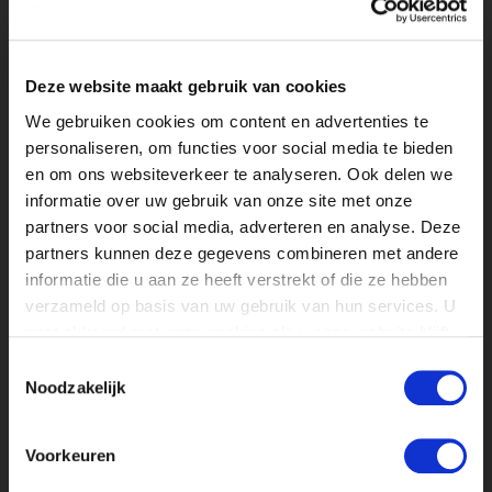
Deze website maakt gebruik van cookies
We gebruiken cookies om content en advertenties te
personaliseren, om functies voor social media te bieden
en om ons websiteverkeer te analyseren. Ook delen we
informatie over uw gebruik van onze site met onze
partners voor social media, adverteren en analyse. Deze
partners kunnen deze gegevens combineren met andere
informatie die u aan ze heeft verstrekt of die ze hebben
verzameld op basis van uw gebruik van hun services. U
gaat akkoord met onze cookies als u onze website blijft
gebruiken.
Toestemmingsselectie
Noodzakelijk
NOG MEER
STAGE
VERHALEN
👀
Voorkeuren