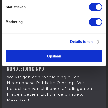
Statistieken
Marketing
Details tonen
Opslaan
17 DECEMBER 2025
RONDLEIDING NPO
We kregen een rondleiding bij de
Nederlandse Publieke Omroep. We
bezochten verschillende afdelingen en
kregen beter inzicht in de omroep.
Maandag 8...