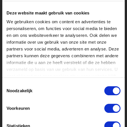
Deze website maakt gebruik van cookies
We gebruiken cookies om content en advertenties te
personaliseren, om functies voor social media te bieden
en om ons websiteverkeer te analyseren. Ook delen we
informatie over uw gebruik van onze site met onze
partners voor social media, adverteren en analyse. Deze
partners kunnen deze gegevens combineren met andere
informatie die u aan ze heeft verstrekt of die ze hebben
verzameld op basis van uw gebruik van hun services. U
gaat akkoord met onze cookies als u onze website blijft
NOG MEER
STAGE
VERHALEN
gebruiken.
Toestemmingsselectie
Noodzakelijk
👀
Voorkeuren
Statistieken