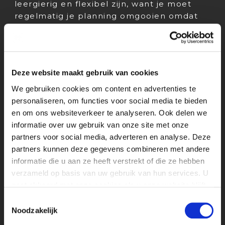
leergierig en flexibel zijn, want je moet
regelmatig je planning omgooien omdat
er onverwachts iets leuks tussenkomt. Dit
moet bij je passen!
“Een goed voorbeeld van een super PR-
Deze website maakt gebruik van cookies
stagiair is het verhaal van de stagiair die
een gehele persdag in zijn eentje heeft
We gebruiken cookies om content en advertenties te
weten te organiseren en te runnen – als
personaliseren, om functies voor social media te bieden
een echte pro!”
en om ons websiteverkeer te analyseren. Ook delen we
informatie over uw gebruik van onze site met onze
Waarom moet je nou echt solliciteren op
partners voor social media, adverteren en analyse. Deze
deze vacature bij Viacom?
partners kunnen deze gegevens combineren met andere
Bij Viacom mag je 100% jezelf zijn, krijg je
informatie die u aan ze heeft verstrekt of die ze hebben
de ruimte om jouw skills verder te
verzameld op basis van uw gebruik van hun services. U
ontwikkelen en mag je eigen projectjes
gaat akkoord met onze cookies als u onze website blijft
oppakken en helemaal zelf regelen! Je
gebruiken.
Toestemmingsselectie
stagebegeleider laat jou kennis maken
Noodzakelijk
met alle aspecten van het vak, waardoor