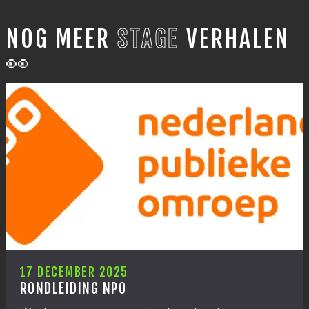
NOG MEER
STAGE
VERHALEN
👀
12 DECEMB
ER 2025
KERSTUIT
ING NPO