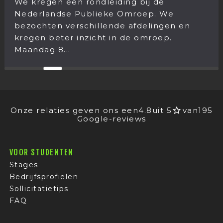
Het kerst
 een rondleiding bij de
was weer 
dse Publieke Omroep. We
jaar ging
 verschillende afdelingen en
december s
ter inzicht in de omroep.
...
Onze relaties geven ons een
4.8
uit 5
van
195
Google-reviews
VOOR STUDENTEN
Stages
Bedrijfsprofielen
Sollicitatietips
FAQ