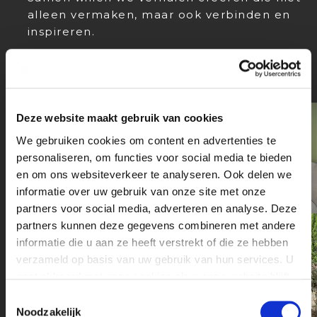
alleen vermaken, maar ook verbinden en
inspireren.
Deze website maakt gebruik van cookies
We gebruiken cookies om content en advertenties te
personaliseren, om functies voor social media te bieden
en om ons websiteverkeer te analyseren. Ook delen we
informatie over uw gebruik van onze site met onze
partners voor social media, adverteren en analyse. Deze
partners kunnen deze gegevens combineren met andere
informatie die u aan ze heeft verstrekt of die ze hebben
verzameld op basis van uw gebruik van hun services. U
gaat akkoord met onze cookies als u onze website blijft
gebruiken.
Toestemmingsselectie
Noodzakelijk