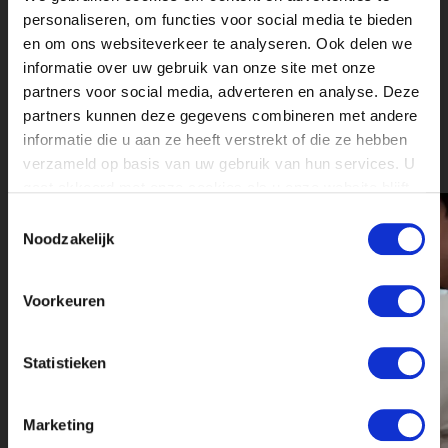
Bij Vue staat de optimale filmbeleving
personaliseren, om functies voor social media te bieden
centraal. In een warme omgeving wordt
en om ons websiteverkeer te analyseren. Ook delen we
iedereen een unieke beleving geboden;
informatie over uw gebruik van onze site met onze
van een gastvrij ontvangst naar het beste
partners voor social media, adverteren en analyse. Deze
in beeld, geluid en de meest comfortabele
partners kunnen deze gegevens combineren met andere
stoelen.
informatie die u aan ze heeft verstrekt of die ze hebben
verzameld op basis van uw gebruik van hun services. U
gaat akkoord met onze cookies als u onze website blijft
gebruiken.
Toestemmingsselectie
Noodzakelijk
Voorkeuren
Statistieken
Marketing