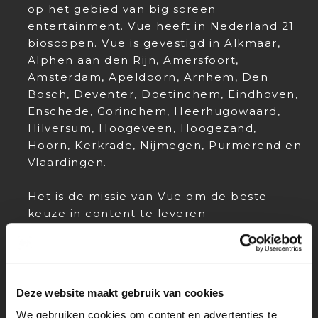
op het gebied van big screen
entertainment. Vue heeft in Nederland 21
bioscopen. Vue is gevestigd in Alkmaar,
Alphen aan den Rijn, Amersfoort,
Amsterdam, Apeldoorn, Arnhem, Den
Bosch, Deventer, Doetinchem, Eindhoven,
Enschede, Gorinchem, Heerhugowaard,
Hilversum, Hoogeveen, Hoogezand,
Hoorn, Kerkrade, Nijmegen, Purmerend en
Vlaardingen.
Het is de missie van Vue om de beste
keuze in content te leveren
gecombineerd met de beste technologie
in de beste omgeving. Groei en innovatie
zorgen voor een continue ontwikkeling en
verbetering van de big screen
Deze website maakt gebruik van cookies
entertainment ervaring.
We gebruiken cookies om content en advertenties te