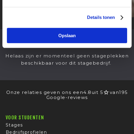
Details tonen
Opslaan
OPENSTAANDE
STAGES
Helaas zijn er momenteel geen stageplekken
beschikbaar voor dit stagebedrijf.
Onze relaties geven ons een
4.8
uit 5
van
195
Google-reviews
VOOR STUDENTEN
Stages
Bedrijfsprofielen