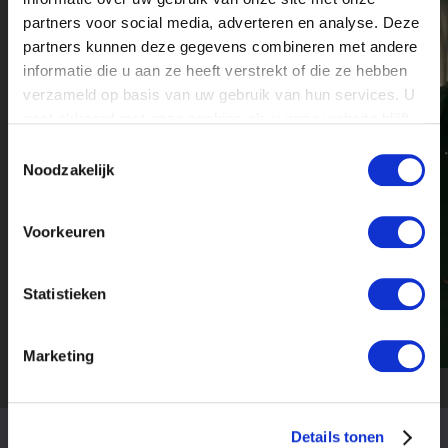
partners voor social media, adverteren en analyse. Deze
partners kunnen deze gegevens combineren met andere
informatie die u aan ze heeft verstrekt of die ze hebben
verzameld op basis van uw gebruik van hun services. U
gaat akkoord met onze cookies als u onze website blijft
gebruiken.
Toestemmingsselectie
Noodzakelijk
Voorkeuren
Statistieken
Marketing
Details tonen