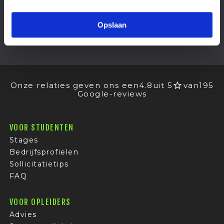
OPENSTAANDE
STAGES
Helaas zijn er momenteel geen stageplekken
Opslaan
beschikbaar voor dit stagebedrijf.
Onze relaties geven ons een
4.8
uit 5
van
195
Google-reviews
VOOR STUDENTEN
Stages
Bedrijfsprofielen
Sollicitatietips
FAQ
VOOR OPLEIDERS
Advies