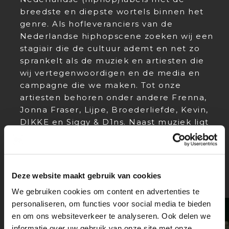
breedste en diepste wortels binnen het
genre. Als hofleveranciers van de
Nederlandse hiphopscene zoeken wij een
stagiair die de cultuur ademt en net zo
sprankelt als de muziek en artiesten die
wij vertegenwoordigen en de media en
campagne die we maken. Tot onze
artiesten behoren onder andere Frenna,
Jonna Fraser, Lijpe, Broederliefde, Kevin,
DIKKE en Siggy & D1ns. Naast muziek ligt
onze focus op diverse soorten visuele
media/content, brand partnerships en
samenwerkingen met makers en
influencers.
Deze website maakt gebruik van cookies
We gebruiken cookies om content en advertenties te
personaliseren, om functies voor social media te bieden
en om ons websiteverkeer te analyseren. Ook delen we
informatie over uw gebruik van onze site met onze