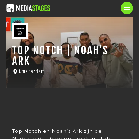
TOP NOTCH | NOAH’S
ARK
Amsterdam
Top Notch en Noah’s Ark zijn de
Nederlandse (hiphop)labels met de