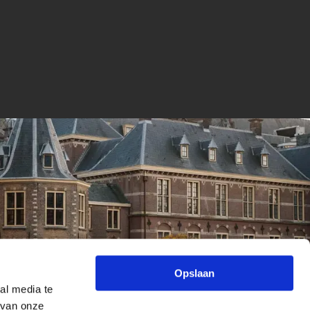
Opslaan
al media te
 van onze