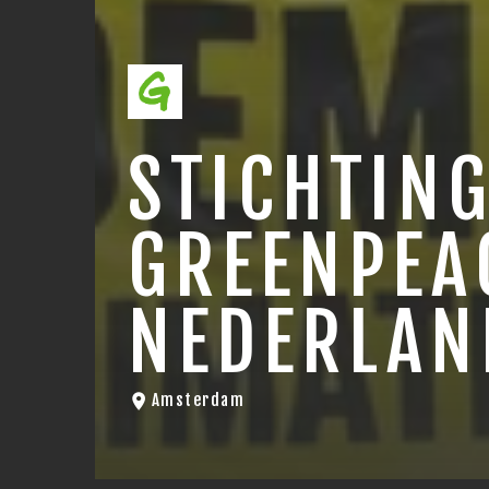
STICHTIN
GREENPEA
NEDERLAN
Amsterdam