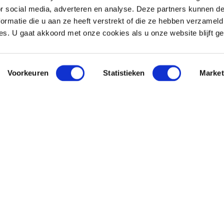
e onderzoeken, agenderen,
or social media, adverteren en analyse. Deze partners kunnen 
den en voeren actie voor
ormatie die u aan ze heeft verstrekt of die ze hebben verzameld
nschappers,
s. U gaat akkoord met onze cookies als u onze website blijft ge
enschappen. Samen met
Voorkeuren
Statistieken
Market
vers aantal stages, zoals
r ook voor online content
 écht toe doet? Waarbij je
plossen van de
ze tijd: het verlies van
Neem dan contact op!