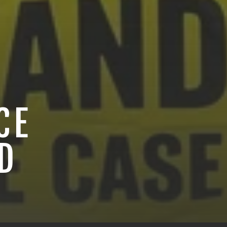
G
CE
D