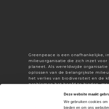
Greenpeace is een onafhankelijke, i
milieuorganisatie die zich inzet vo
planeet. Als wereldwijde organisatie
oplossen van de belangrijkste milie
het verlies van biodiversiteit en de 
problemen het hoofd te bieden, m
fossiele brandstoffen, onze bosse
Deze website maakt gebru
en onze landbouw verduurzamen.
We gebruiken cookies om c
Greenpeace zet zich wereldwijd in o
bieden en om ons websitev