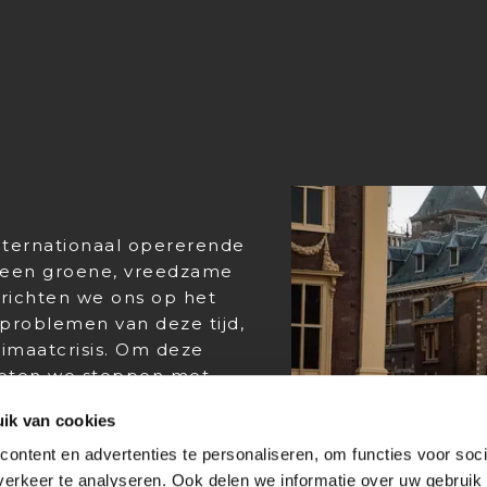
nternationaal opererende
or een groene, vreedzame
 richten we ons op het
uproblemen van deze tijd,
klimaatcrisis. Om deze
oeten we stoppen met
n en oceanen beschermen
ik van cookies
ontent en advertenties te personaliseren, om functies voor soci
m precies die dingen voor
erkeer te analyseren. Ook delen we informatie over uw gebruik