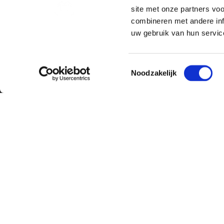
elkaar te krijgen. Dag in dag uit. W
site met onze partners vo
praten met bedrijven en bewindslie
combineren met andere inf
échte oplossingen. Samen met wete
uw gebruik van hun service
milieuorganisaties en lokale geme
jou.
Toestemmingsselectie
Noodzakelijk
Bij Greenpeace is er plek voor een di
productie en audiovisueel werk, maa
of redactie. Zoek je een stage die er
samen met anderen werkt aan het o
belangrijkste milieuproblemen van de
biodiversiteit en de klimaatcrisis? 