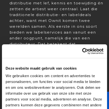
distributie met lef, kennis en toewijding én
zetten de artiest weer centraal. Laat die
traditionele distributie- en labeldeals
achter, want met Ownit komen twee
werelden samen. Als eerste in ons soort
bieden we labelservices aan vanuit een
ander oogpunt, namelijk die van een
distributeur. Dat betekent dat
masterrechten altijd bij de makers blijven
liggen. Artiesten vrijheid bieden in plaats
van verstikkende contracten, zorgt ervoor
dat ze meer én beter creëren, anatomie
Deze website maakt gebruik van cookies
behouden en onderaan de streep het
We gebruiken cookies om content en advertenties te
meeste overhouden aan hun harde werk.
personaliseren, om functies voor social media te bieden
en om ons websiteverkeer te analyseren. Ook delen we
informatie over uw gebruik van onze site met onze
partners voor social media, adverteren en analyse. Deze
partners kunnen deze gegevens combineren met andere