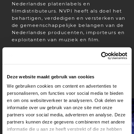
Nederlandse platenlabels en
filmdistributeurs. NVPI heeft als doel het
behartigen, verdedigen en versterken van
de gemeenschappelijke belangen van de
Nederlandse producenten, importeurs en
exploitanten van muziek en film.
Ook de Edisons, STOMP (Stichting
Onafhankelijke Muziekproducenten),
Film.nl en aanvragen voor goud en platina
Deze website maakt gebruik van cookies
platen vallen onder de koepel van NVPI.
We gebruiken cookies om content en advertenties te
personaliseren, om functies voor social media te bieden
en om ons websiteverkeer te analyseren. Ook delen we
informatie over uw gebruik van onze site met onze
partners voor social media, adverteren en analyse. Deze
partners kunnen deze gegevens combineren met andere
informatie die u aan ze heeft verstrekt of die ze hebben