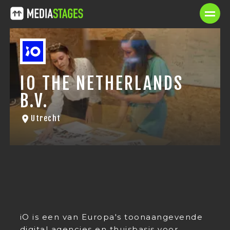
IO THE NETHERLANDS
B.V.
Utrecht
iO is een van Europa's toonaangevende
digital agencies en thuisbasis voor