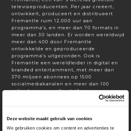
televisieproducenten. Per jaar creëert,
ontwikkelt, produceert en distribueert
Fremantle ruim 12.000 uur aan
programma’s, en meer dan 70 formats in
meer dan 30 landen. Er worden wereldwijd
meer dan 400 door Fremantle
ontwikkelde en geproduceerde
programma’s uitgezonden. Ook is
Fremantle een wereldleider in digital en
branded entertainment, met meer dan
370 miljoen abonnees op 1500
socialmediakanalen en meer dan 100
miljard views op alle platformen.
Fremantle Nederland bestaat uit
producenten Blue Circle en No Pictures
Please, die zich richten op televisie en
Deze website maakt gebruik van cookies
online content, dramaproducent Fiction
We gebruiken cookies om content en advertenties te