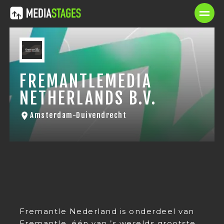
FREMANTLEMEDIA
NETHERLANDS B.V.
Amsterdam-Duivendrecht
Fremantle Nederland is onderdeel van
Fremantle, één van ’s werelds grootste