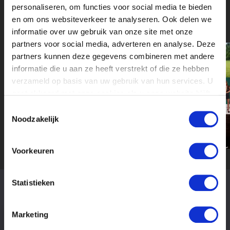
Valley en fictie- en realityproducent
personaliseren, om functies voor social media te bieden
Tebbernekkel.
en om ons websiteverkeer te analyseren. Ook delen we
informatie over uw gebruik van onze site met onze
partners voor social media, adverteren en analyse. Deze
partners kunnen deze gegevens combineren met andere
informatie die u aan ze heeft verstrekt of die ze hebben
verzameld op basis van uw gebruik van hun services. U
gaat akkoord met onze cookies als u onze website blijft
gebruiken.
Toestemmingsselectie
Noodzakelijk
Voorkeuren
Statistieken
OPENSTAANDE
STAGES
Marketing