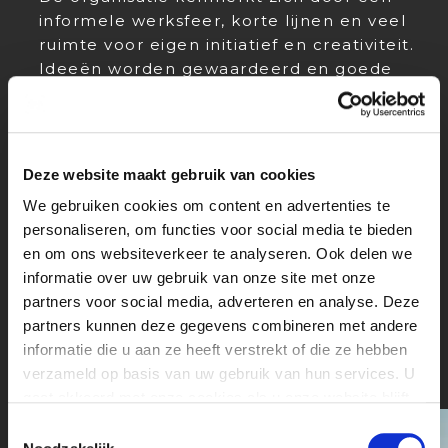
informele werksfeer, korte lijnen en veel
ruimte voor eigen initiatief en creativiteit.
Ideeën worden gewaardeerd en goede
plannen krijgen de kans om daadwerkelijk
uitgevoerd te worden. Samen met een
jong en enthousiast team werk je aan
evenementen waar beleving, kwaliteit en
Deze website maakt gebruik van cookies
innovatie centraal staan.
We gebruiken cookies om content en advertenties te
personaliseren, om functies voor social media te bieden
Ben jij gek op evenementen, muziek,
en om ons websiteverkeer te analyseren. Ook delen we
content en marketing en wil je ervaring
informatie over uw gebruik van onze site met onze
opdoen binnen een dynamische
partners voor social media, adverteren en analyse. Deze
organisatie waar geen dag hetzelfde is?
partners kunnen deze gegevens combineren met andere
Dan ben je bij Footclub Events aan het
informatie die u aan ze heeft verstrekt of die ze hebben
juiste adres.
verzameld op basis van uw gebruik van hun services. U
gaat akkoord met onze cookies als u onze website blijft
gebruiken.
Toestemmingsselectie