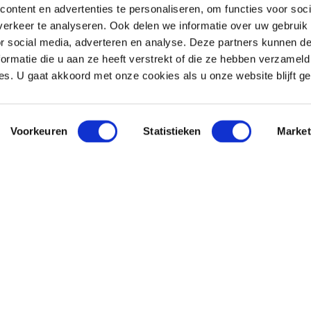
ontent en advertenties te personaliseren, om functies voor soci
 hun digitale reis. Een
erkeer te analyseren. Ook delen we informatie over uw gebruik
rketing verandert continu.
or social media, adverteren en analyse. Deze partners kunnen 
iet groeit, eigen
ormatie die u aan ze heeft verstrekt of die ze hebben verzameld
s. U gaat akkoord met onze cookies als u onze website blijft ge
Voorkeuren
Statistieken
Market
NDE
STAGES
 momenteel geen stageplekken beschikbaar voor di