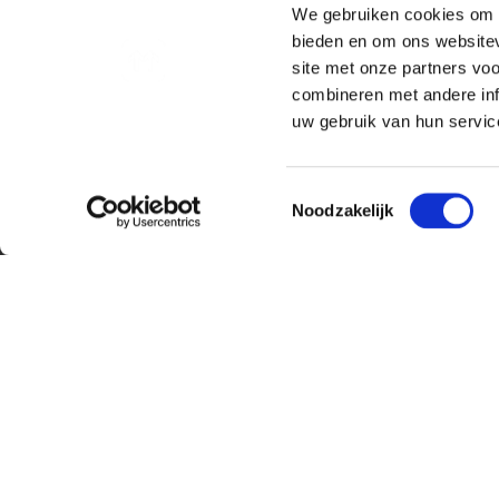
We gebruiken cookies om c
werkt en begeleiden onze klanten op
bieden en om ons websitev
reis die nooit stopt, want digital ma
site met onze partners vo
Wij geloven dat een organisatie die n
combineren met andere inf
uw gebruik van hun service
Toestemmingsselectie
Noodzakelijk
OPENSTAA
Helaas zijn er