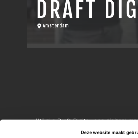
DRAFT DIG
Amsterdam
Wij zijn Draft Digital, een digitaal 
bedrijven helpt om online te groei
Deze website maakt gebru
betrouwbare strategieën. We weten 