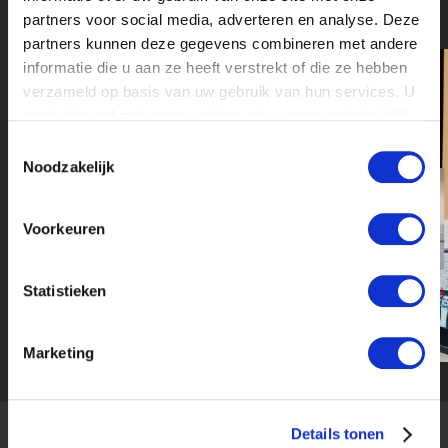
partners voor social media, adverteren en analyse. Deze
partners kunnen deze gegevens combineren met andere
informatie die u aan ze heeft verstrekt of die ze hebben
verzameld op basis van uw gebruik van hun services. U
gaat akkoord met onze cookies als u onze website blijft
gebruiken.
Toestemmingsselectie
Noodzakelijk
Voorkeuren
Statistieken
Marketing
Details tonen