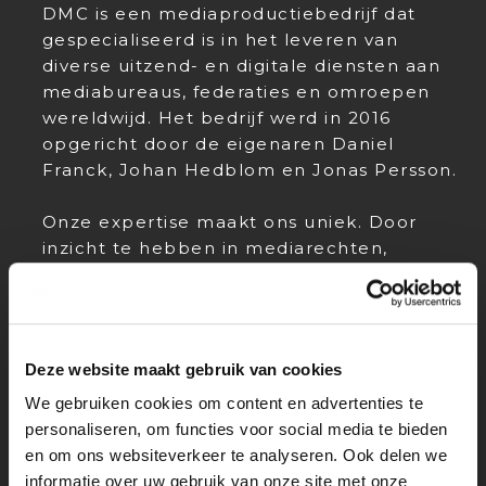
DMC is een mediaproductiebedrijf dat
gespecialiseerd is in het leveren van
diverse uitzend- en digitale diensten aan
mediabureaus, federaties en omroepen
wereldwijd. Het bedrijf werd in 2016
opgericht door de eigenaren Daniel
Franck, Johan Hedblom en Jonas Persson.
Onze expertise maakt ons uniek. Door
inzicht te hebben in mediarechten,
televisieproductie en te begrijpen wat
voor u als partner belangrijk is, adviseren
wij u over de optimale oplossing die aan
uw eisen voldoet. Het bedrijf
Deze website maakt gebruik van cookies
vertegenwoordigt momenteel klanten
wereldwijd en produceert sport- en
We gebruiken cookies om content en advertenties te
entertainmentevenementen voor
personaliseren, om functies voor social media te bieden
televisiestations en mediabedrijven over
en om ons websiteverkeer te analyseren. Ook delen we
de hele wereld.
informatie over uw gebruik van onze site met onze