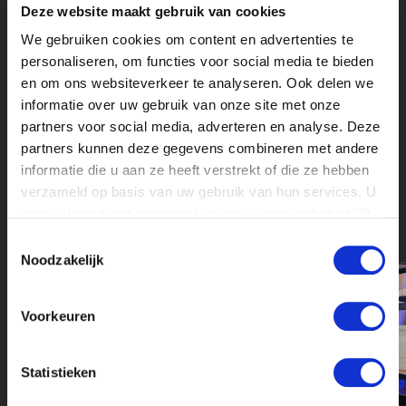
Deze website maakt gebruik van cookies
Gehandicaptensport, Gemeente
Amsterdam en NLPO. We zijn dus van alle
We gebruiken cookies om content en advertenties te
markten thuis.
personaliseren, om functies voor social media te bieden
en om ons websiteverkeer te analyseren. Ook delen we
Wij zijn als één van de eersten gestart met
informatie over uw gebruik van onze site met onze
online radio en podcast in Nederland en
partners voor social media, adverteren en analyse. Deze
hebben hiermee een mooie voorsprong in
partners kunnen deze gegevens combineren met andere
de markt kunnen opbouwen. Daarbij
informatie die u aan ze heeft verstrekt of die ze hebben
hebben wij service en gastvrijheid hoog in
verzameld op basis van uw gebruik van hun services. U
het vaandel.
gaat akkoord met onze cookies als u onze website blijft
gebruiken.
Toestemmingsselectie
Noodzakelijk
Voorkeuren
Statistieken