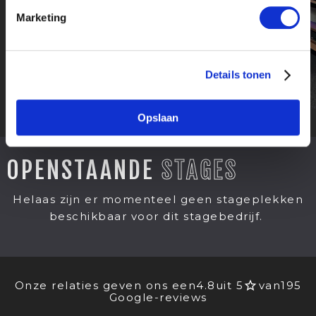
Marketing
Details tonen
Opslaan
OPENSTAANDE
STAGES
Helaas zijn er momenteel geen stageplekken
beschikbaar voor dit stagebedrijf.
Onze relaties geven ons een
4.8
uit 5
van
195
Google-reviews