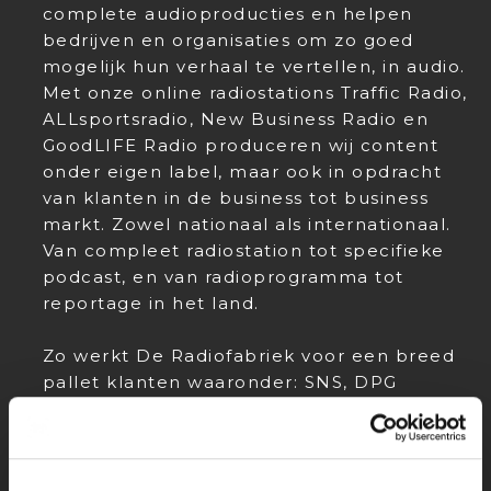
complete audioproducties en helpen
bedrijven en organisaties om zo goed
mogelijk hun verhaal te vertellen, in audio.
Met onze online radiostations Traffic Radio,
ALLsportsradio, New Business Radio en
GoodLIFE Radio produceren wij content
onder eigen label, maar ook in opdracht
van klanten in de business tot business
markt. Zowel nationaal als internationaal.
Van compleet radiostation tot specifieke
podcast, en van radioprogramma tot
reportage in het land.
Zo werkt De Radiofabriek voor een breed
pallet klanten waaronder: SNS, DPG
Media, Univé, Europees Parlement, Visma,
Provincie Zuid Holland, Hyundai,
Undiemeister, Erasmus MC, Credion,
Hiltermann Lease, NCR, Movares, Fonds