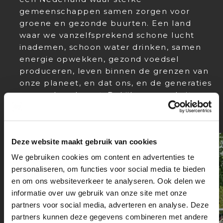
gemeenschappen samen zorgen voor
groene en gezonde buurten. Een land
waar we vanzelfsprekend schone lucht
inademen, schoon water drinken, samen
energie opwekken, gezond voedsel
produceren, leven binnen de grenzen van
onze planeet, en dat ons, en de generaties
na ons, beschermt. Bekijk onze website:
www.natuurenmilieufederaties.nl
Deze website maakt gebruik van cookies
We gebruiken cookies om content en advertenties te
personaliseren, om functies voor social media te bieden
en om ons websiteverkeer te analyseren. Ook delen we
informatie over uw gebruik van onze site met onze
partners voor social media, adverteren en analyse. Deze
partners kunnen deze gegevens combineren met andere