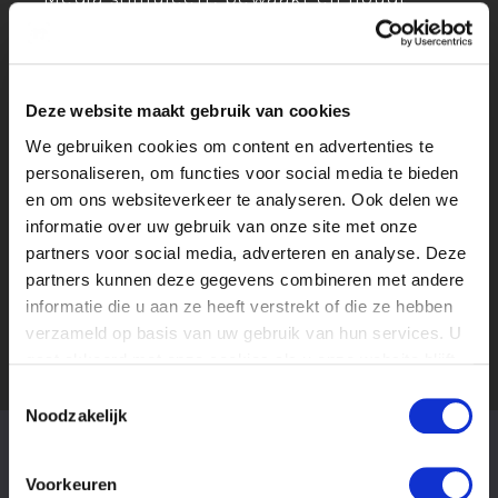
toezicht op de Nederlandse mediasector.
Wij zorgen ervoor dat mediaorganisaties
zich houden aan de regels en dat het
medialandschap onafhankelijk,
Deze website maakt gebruik van cookies
betrouwbaar en toegankelijk blijft voor
We gebruiken cookies om content en advertenties te
iedereen.
personaliseren, om functies voor social media te bieden
en om ons websiteverkeer te analyseren. Ook delen we
Bij het Commissariaat voor de Media
informatie over uw gebruik van onze site met onze
werken professionals met verschillende
partners voor social media, adverteren en analyse. Deze
achtergronden samen aan een belangrijk
partners kunnen deze gegevens combineren met andere
maatschappelijk doel: een sterk en
informatie die u aan ze heeft verstrekt of die ze hebben
pluriform medialandschap.
verzameld op basis van uw gebruik van hun services. U
gaat akkoord met onze cookies als u onze website blijft
gebruiken.
Toestemmingsselectie
Noodzakelijk
OPENSTAANDE
STAGES
Voorkeuren