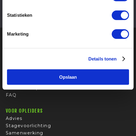
Helaas zijn er momenteel geen stageplekken
beschikbaar voor dit stagebedrijf.
Statistieken
Marketing
Onze relaties geven ons een
4.8
uit 5
van
195
Google-reviews
Details tonen
VOOR STUDENTEN
Stages
Opslaan
Bedrijfsprofielen
Sollicitatietips
FAQ
VOOR OPLEIDERS
Advies
Stagevoorlichting
Samenwerking