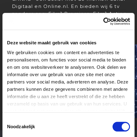
Digitaal en Online.nl. En bieden wij 6 tv
zenders aan; Film1 Premiere, Film1 Action,
Film1 Drama, Film1 Family, CANAL+ Action
en FilmBox.
Deze website maakt gebruik van cookies
We gebruiken cookies om content en advertenties te
personaliseren, om functies voor social media te bieden
en om ons websiteverkeer te analyseren. Ook delen we
informatie over uw gebruik van onze site met onze
partners voor social media, adverteren en analyse. Deze
partners kunnen deze gegevens combineren met andere
informatie die u aan ze heeft verstrekt of die ze hebben
verzameld op basis van uw gebruik van hun services. U
gaat akkoord met onze cookies als u onze website blijft
gebruiken.
Toestemmingsselectie
Noodzakelijk