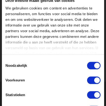
Deze website maakt gebruik van cookies
We gebruiken cookies om content en advertenties te
personaliseren, om functies voor social media te bieden
en om ons websiteverkeer te analyseren. Ook delen we
informatie over uw gebruik van onze site met onze
partners voor social media, adverteren en analyse. Deze
partners kunnen deze gegevens combineren met andere
Ik ga akkoord met de
voorwaarden en
informatie die u aan ze heeft verstrekt of die ze hebben
privacyrichtlijn
.
*
verzameld op basis van uw gebruik van hun services. U
gaat akkoord met onze cookies als u onze website blijft
gebruiken.
VERSTUREN
Toestemmingsselectie
Noodzakelijk
Voorkeuren
Onze relaties geven ons een
4.8
uit 5
van
195
Statistieken
Google-reviews