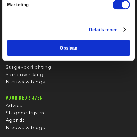
Marketing
VOOR STUDENTEN
Stages
Bedrijfsprofielen
Sollicitatietips
Details tonen
FAQ
Opslaan
VOOR OPLEIDERS
Advies
Stagevoorlichting
Samenwerking
Nieuws & blogs
VOOR BEDRIJVEN
Advies
Stagebedrijven
Agenda
Nieuws & blogs